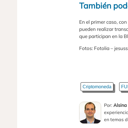
También podem
En el primer caso, con
pueden realizar transa
que participan en la B
Fotos: Fotolia – jesus
Criptomoneda
FU
Por:
Alsina
experiencia
en temas de