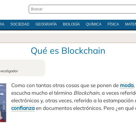
RA
SOCIEDAD
GEOGRAFÍA
BIOLOGÍA
QUÍMICA
FÍSICA
MATE
Qué es Blockchain
nvestigador
Como con tantas otras cosas que se ponen de
moda
,
escucha mucho el término
Blockchain
, a veces refer
electrónicas y, otras veces, referido a la estampación
confianza
en documentos electrónicos. Pero ¿en qué 