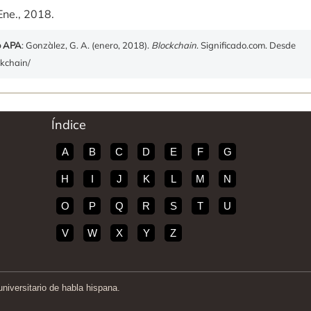
Ene., 2018.
o APA
: Gonzàlez, G. A. (enero, 2018).
Blockchain
. Significado.com. Desde
ckchain/
Índice
A
B
C
D
E
F
G
H
I
J
K
L
M
N
O
P
Q
R
S
T
U
V
W
X
Y
Z
iversitario de habla hispana.