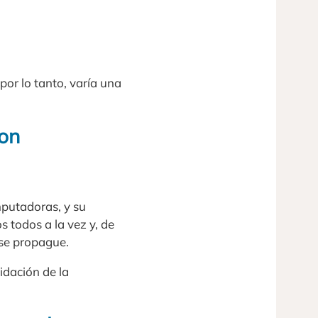
or lo tanto, varía una
son
mputadoras, y su
s todos a la vez y, de
e se propague.
lidación de la