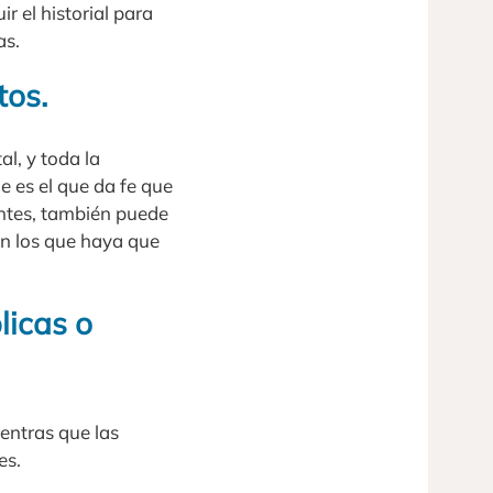
r el historial para
as.
tos.
l, y toda la
 es el que da fe que
ntes, también puede
en los que haya que
licas o
entras que las
es.