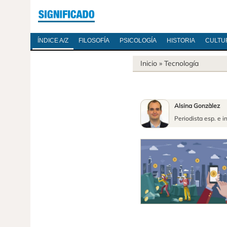
ÍNDICE A/Z
FILOSOFÍA
PSICOLOGÍA
HISTORIA
CULTU
Inicio
»
Tecnología
Alsina Gonzàlez
Periodista esp. e i