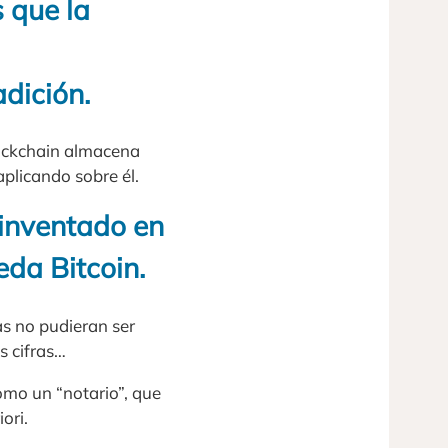
s que la
dición.
Blockchain almacena
aplicando sobre él.
 inventado en
eda Bitcoin.
as no pudieran ser
s cifras…
omo un “notario”, que
ori.