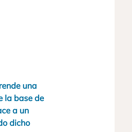
prende una
e la base de
ace a un
do dicho