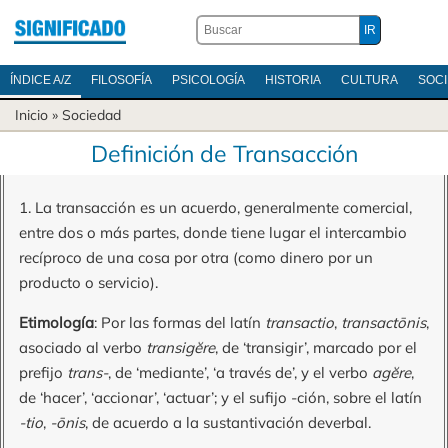
ÍNDICE A/Z
FILOSOFÍA
PSICOLOGÍA
HISTORIA
CULTURA
SOC
Inicio
»
Sociedad
Definición de Transacción
1. La transacción es un acuerdo, generalmente comercial,
entre dos o más partes, donde tiene lugar el intercambio
recíproco de una cosa por otra (como dinero por un
producto o servicio).
Etimología
: Por las formas del latín
transactio
,
transactōnis
,
asociado al verbo
transigĕre
, de ‘transigir’, marcado por el
prefijo
trans-
, de ‘mediante’, ‘a través de’, y el verbo
agĕre
,
de ‘hacer’, ‘accionar’, ‘actuar’; y el sufijo -ción, sobre el latín
-tio
,
-ōnis
, de acuerdo a la sustantivación deverbal.