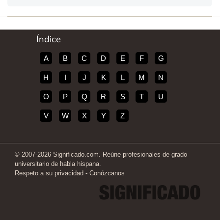
Índice
A
B
C
D
E
F
G
H
I
J
K
L
M
N
O
P
Q
R
S
T
U
V
W
X
Y
Z
© 2007-2026 Significado.com. Reúne profesionales de grado
universitario de habla hispana.
Respeto a su privacidad
-
Conózcanos