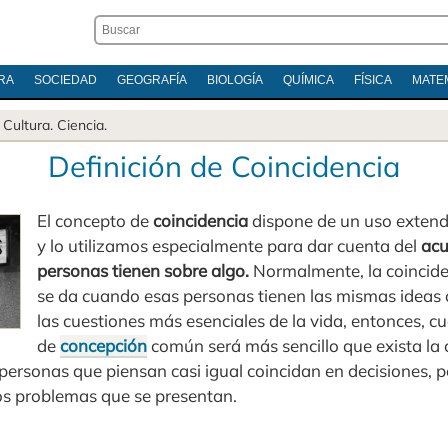
RA
SOCIEDAD
GEOGRAFÍA
BIOLOGÍA
QUÍMICA
FÍSICA
MATE
.
Cultura
.
Ciencia
.
Definición de Coincidencia
El concepto de
coincidencia
dispone de un uso extend
y lo utilizamos especialmente para dar cuenta del
acu
personas tienen sobre algo.
Normalmente, la coincide
se da cuando esas personas tienen las mismas ideas 
las cuestiones más esenciales de la vida, entonces, 
de
concepción
común será más sencillo que exista la 
 personas que piensan casi igual coincidan en decisiones, 
os problemas que se presentan.