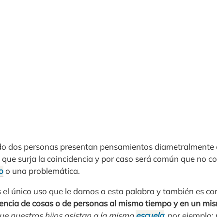
ndo dos personas presentan pensamientos diametralmente 
l que surja la coincidencia y por caso será común que no c
o
o una problemática.
s el único uso que le damos a esta palabra y también es co
rencia de cosas o de personas al mismo tiempo y en un mi
ue nuestros hijos asistan a la misma
escuela
, por ejemplo