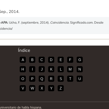
Sep., 2014.
o APA
: Ucha, F. (septiembre, 2014).
Coincidencia
. Significado.com. Desde
ncidencia/
Índice
A
B
C
D
E
F
G
H
I
J
K
L
M
N
O
P
Q
R
S
T
U
V
W
X
Y
Z
iversitario de habla hispana.