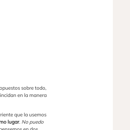
opuestos sobre todo,
oincidan en la manera
rriente que la usemos
smo lugar
.
No puedo
; pensemos en dos