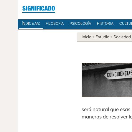
ÍNDICE A/Z
FILOSOFÍA
PSICOLOGÍA
HISTORIA
CULTU
Inicio
» Estudio »
Sociedad
será natural que esas
maneras de resolver l