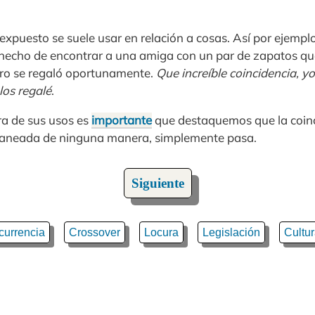
expuesto se suele usar en relación a cosas. Así por ejempl
el hecho de encontrar a una amiga con un par de zapatos q
ero se regaló oportunamente.
Que increíble coincidencia, yo
os regalé
.
ra de sus usos es
importante
que destaquemos que la coinc
planeada de ninguna manera, simplemente pasa.
Siguiente
urrencia
Crossover
Locura
Legislación
Cultu