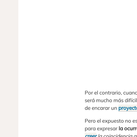
Por el contrario, cua
será mucho más difíci
de encarar un
proyect
Pero el expuesto no e
para expresar
la ocur
creer
la coincidencia q