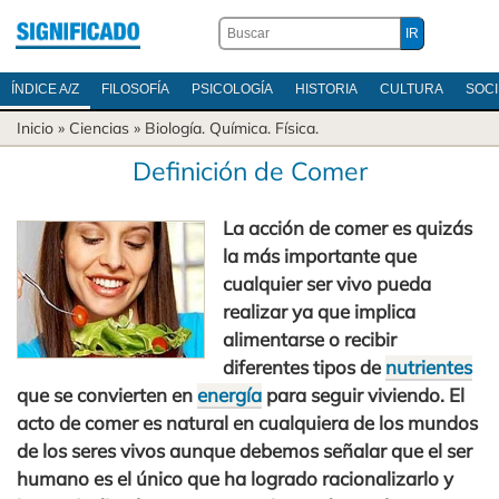
ÍNDICE A/Z
FILOSOFÍA
PSICOLOGÍA
HISTORIA
CULTURA
SOC
Inicio
»
Ciencias
»
Biología
.
Química
.
Física
.
Definición de Comer
La acción de comer es quizás
la más importante que
cualquier ser vivo pueda
realizar ya que implica
alimentarse o recibir
diferentes tipos de
nutrientes
que se convierten en
energía
para seguir viviendo. El
acto de comer es natural en cualquiera de los mundos
de los seres vivos aunque debemos señalar que el ser
humano es el único que ha logrado racionalizarlo y