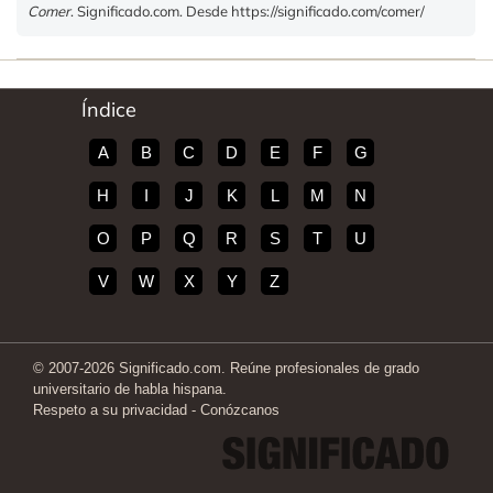
Comer
. Significado.com. Desde https://significado.com/comer/
Índice
A
B
C
D
E
F
G
H
I
J
K
L
M
N
O
P
Q
R
S
T
U
V
W
X
Y
Z
© 2007-2026 Significado.com. Reúne profesionales de grado
universitario de habla hispana.
Respeto a su privacidad
-
Conózcanos