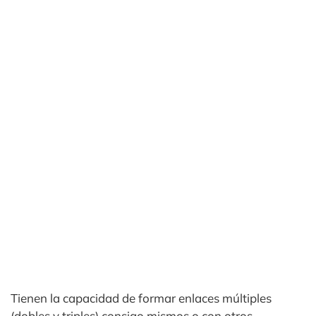
Tienen la capacidad de formar enlaces múltiples
(dobles y triples) consigo mismos o con otros