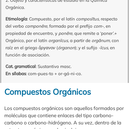
2. Objeto y características de estudio en la Química
Orgánica.
Etimología
: Compuesto, por el latín
composĭtus
, respecto
del verbo
componĕre
, formado por el prefijo
com-
, en
propiedad de encuentro, y
ponĕre
, que remite a ‘poner’.+
Orgánico, por el latín
organĭcus
, a partir de
orgănum
, con
raíz en el griego
ὄργανον
(
órganon
); y el sufijo
-ĭcus
, en
función de asociación.
Cat. gramatical
: Sustantivo masc.
En sílabas
: com-pues-to + or-gá-ni-co.
Compuestos Orgánicos
Los compuestos orgánicos son aquellos formados por
moléculas que contiene enlaces del tipo carbono-
carbono o carbono-hidrógeno. A su vez, dentro de la