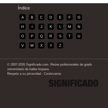
Índice
A
B
C
D
E
F
G
H
I
J
K
L
M
N
O
P
Q
R
S
T
U
V
W
X
Y
Z
© 2007-2026 Significado.com. Reúne profesionales de grado
universitario de habla hispana.
Respeto a su privacidad
-
Conózcanos