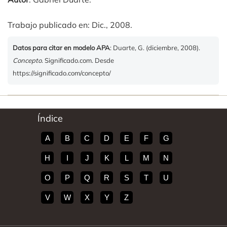
Trabajo publicado en: Dic., 2008.
Datos para citar en modelo APA
: Duarte, G. (diciembre, 2008).
Concepto
. Significado.com. Desde
https://significado.com/concepto/
Índice
A
B
C
D
E
F
G
H
I
J
K
L
M
N
O
P
Q
R
S
T
U
V
W
X
Y
Z