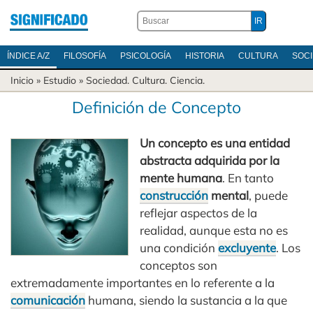
ÍNDICE A/Z
FILOSOFÍA
PSICOLOGÍA
HISTORIA
CULTURA
SOC
Inicio
» Estudio »
Sociedad
.
Cultura
.
Ciencia
.
Definición de Concepto
Un concepto es una entidad
abstracta adquirida por la
mente humana
. En tanto
construcción
mental
, puede
reflejar aspectos de la
realidad, aunque esta no es
una condición
excluyente
. Los
conceptos son
extremadamente importantes en lo referente a la
comunicación
humana, siendo la sustancia a la que