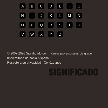
A
B
C
D
E
F
G
H
I
J
K
L
M
N
O
P
Q
R
S
T
U
V
W
X
Y
Z
© 2007-2026 Significado.com. Reúne profesionales de grado
universitario de habla hispana.
Respeto a su privacidad
-
Conózcanos