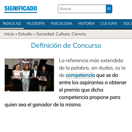
ÍNDICE A/Z
FILOSOFÍA
PSICOLOGÍA
HISTORIA
CULTURA
SOC
Inicio
» Estudio »
Sociedad
.
Cultura
.
Ciencia
.
Definición de Concurso
La referencia más extendida
de la palabra, sin dudas, es la
de
competencia
que se da
entre los aspirantes a obtener
el premio que dicha
competencia propone para
quien sea el ganador de la misma
.