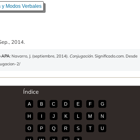
 y Modos Verbales
Sep., 2014.
o APA
: Navarro, J. (septiembre, 2014).
Conjugación
. Significado.com. Desde
jugacion-2/
Índice
A
B
C
D
E
F
G
H
I
J
K
L
M
N
O
P
Q
R
S
T
U