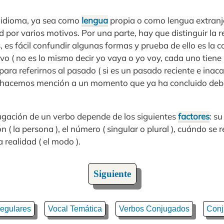
 idioma, ya sea como
lengua
propia o como lengua extranje
d por varios motivos. Por una parte, hay que distinguir la r
 es fácil confundir algunas formas y prueba de ello es la c
tivo ( no es lo mismo decir yo vaya o yo voy, cada uno tie
ara referirnos al pasado ( si es un pasado reciente e ina
 hacemos mención a un momento que ya ha concluido debe
jugación de un verbo depende de los siguientes
factores
: su
ón ( la persona ), el número ( singular o plural ), cuándo se r
 realidad ( el modo ).
Siguiente
regulares
Vocal Temática
Verbos Conjugados
Conj