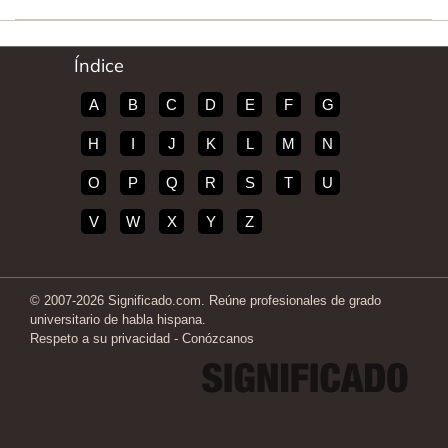
Índice
A
B
C
D
E
F
G
H
I
J
K
L
M
N
O
P
Q
R
S
T
U
V
W
X
Y
Z
© 2007-2026 Significado.com. Reúne profesionales de grado
universitario de habla hispana.
Respeto a su privacidad
-
Conózcanos