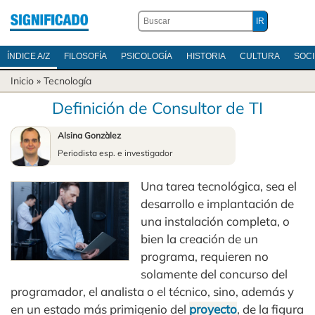
ÍNDICE A/Z
FILOSOFÍA
PSICOLOGÍA
HISTORIA
CULTURA
SOC
Inicio
»
Tecnología
Definición de Consultor de TI
Alsina Gonzàlez
Periodista esp. e investigador
Una tarea tecnológica, sea el
desarrollo e implantación de
una instalación completa, o
bien la creación de un
programa, requieren no
solamente del concurso del
programador, el analista o el técnico, sino, además y
en un estado más primigenio del
proyecto
, de la figura