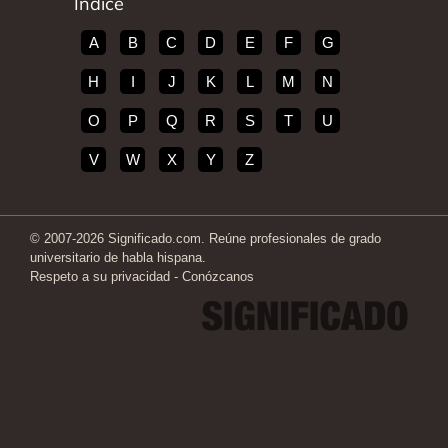
Índice
A
B
C
D
E
F
G
H
I
J
K
L
M
N
O
P
Q
R
S
T
U
V
W
X
Y
Z
© 2007-2026 Significado.com. Reúne profesionales de grado
universitario de habla hispana.
Respeto a su privacidad
-
Conózcanos