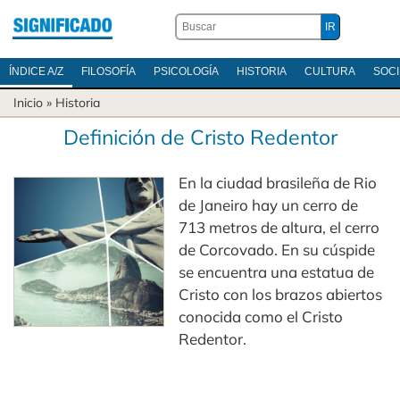
ÍNDICE A/Z
FILOSOFÍA
PSICOLOGÍA
HISTORIA
CULTURA
SOC
Inicio
»
Historia
Definición de Cristo Redentor
En la ciudad brasileña de Rio
de Janeiro hay un cerro de
713 metros de altura, el cerro
de Corcovado. En su cúspide
se encuentra una estatua de
Cristo con los brazos abiertos
conocida como el Cristo
Redentor.