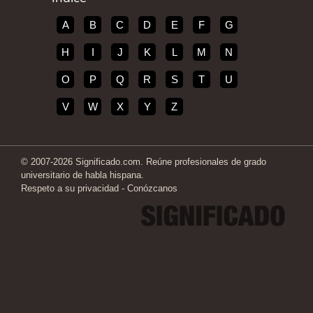
A
B
C
D
E
F
G
H
I
J
K
L
M
N
O
P
Q
R
S
T
U
V
W
X
Y
Z
© 2007-2026 Significado.com. Reúne profesionales de grado
universitario de habla hispana.
Respeto a su privacidad
-
Conózcanos