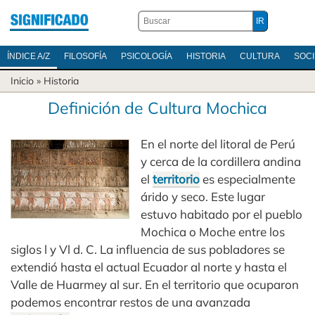
ÍNDICE A/Z
FILOSOFÍA
PSICOLOGÍA
HISTORIA
CULTURA
SOC
Inicio
»
Historia
Definición de Cultura Mochica
En el norte del litoral de Perú
y cerca de la cordillera andina
el
territorio
es especialmente
árido y seco. Este lugar
estuvo habitado por el pueblo
Mochica o Moche entre los
siglos l y Vl d. C. La influencia de sus pobladores se
extendió hasta el actual Ecuador al norte y hasta el
Valle de Huarmey al sur. En el territorio que ocuparon
podemos encontrar restos de una avanzada