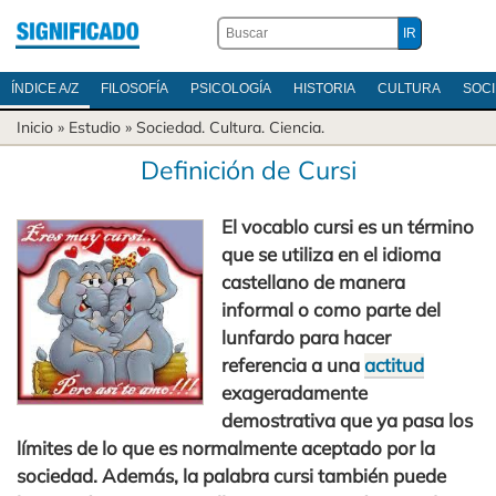
ÍNDICE A/Z
FILOSOFÍA
PSICOLOGÍA
HISTORIA
CULTURA
SOC
Inicio
» Estudio »
Sociedad
.
Cultura
.
Ciencia
.
Definición de Cursi
El vocablo cursi es un término
que se utiliza en el idioma
castellano de manera
informal o como parte del
lunfardo para hacer
referencia a una
actitud
exageradamente
demostrativa que ya pasa los
límites de lo que es normalmente aceptado por la
sociedad. Además, la palabra cursi también puede