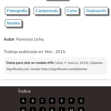
Paleografía
Campeonato
Curso
Graduación
Niveles
Autor
: Florencia Ucha.
Trabajo publicado en: Mar., 2015.
Datos para citar en modelo APA
: Ucha, F. (marzo, 2015).
Diploma
.
Significado.com. Desde https://significado.com/diploma/
Índice
A
B
C
D
E
F
G
H
I
J
K
L
M
N