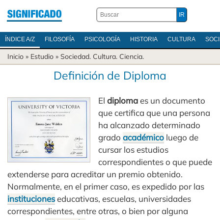
ÍNDICE A/Z
FILOSOFÍA
PSICOLOGÍA
HISTORIA
CULTURA
SOC
Inicio
» Estudio »
Sociedad
.
Cultura
.
Ciencia
.
Definición de Diploma
El
diploma
es un documento
que certifica que una persona
ha alcanzado determinado
grado
académico
luego de
cursar los estudios
correspondientes o que puede
extenderse para acreditar un premio obtenido.
Normalmente, en el primer caso, es expedido por las
instituciones
educativas, escuelas, universidades
correspondientes, entre otras, o bien por alguna