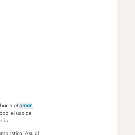
 hacer el
amor
,
dad, el uso del
bús.
orístico. Así, al