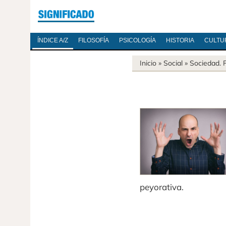
ÍNDICE A/Z
FILOSOFÍA
PSICOLOGÍA
HISTORIA
CULTU
Inicio
» Social »
Sociedad
.
peyorativa.