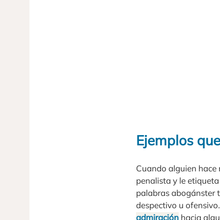
Ejemplos qu
Cuando alguien hace r
penalista y le etique
palabras abogánster ti
despectivo u ofensivo.
admiración
hacia algu