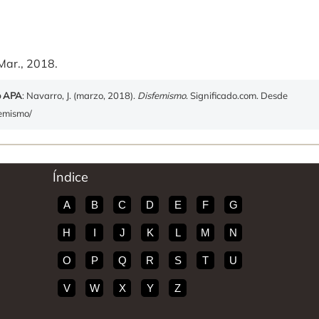
Mar., 2018.
o APA
: Navarro, J. (marzo, 2018).
Disfemismo
. Significado.com. Desde
femismo/
Índice
A
B
C
D
E
F
G
H
I
J
K
L
M
N
O
P
Q
R
S
T
U
V
W
X
Y
Z