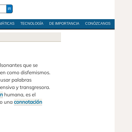
MÁTICAS
TECNOLOGÍA
DE IMPORTANCIA
CONÓZCANOS
lsonantes que se
ocen como disfemismos.
 usar palabras
fensiva y transgresora.
ón
humana, es el
no una
connotación