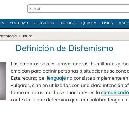
RA
SOCIEDAD
GEOGRAFÍA
BIOLOGÍA
QUÍMICA
FÍSICA
MATE
Psicología
.
Cultura
.
Definición de Disfemismo
Las palabras soeces, provocadoras, humillantes y ma
emplean para definir personas o situaciones se con
Este recurso del
lenguaje
no consiste simplemente en
vulgares, sino en utilizarlas con una clara intención o
Como en otras muchas situaciones en la
comunicaci
contexto lo que determina que una palabra tenga o 