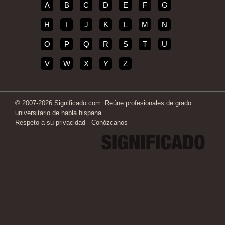
A
B
C
D
E
F
G
H
I
J
K
L
M
N
O
P
Q
R
S
T
U
V
W
X
Y
Z
© 2007-2026 Significado.com. Reúne profesionales de grado
universitario de habla hispana.
Respeto a su privacidad
-
Conózcanos