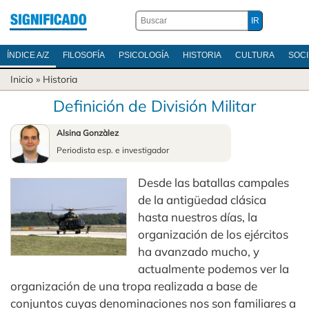
ÍNDICE A/Z
FILOSOFÍA
PSICOLOGÍA
HISTORIA
CULTURA
SOC
Inicio
»
Historia
Definición de División Militar
Alsina Gonzàlez
Periodista esp. e investigador
Desde las batallas campales
de la antigüedad clásica
hasta nuestros días, la
organización de los ejércitos
ha avanzado mucho, y
actualmente podemos ver la
organización de una tropa realizada a base de
conjuntos cuyas denominaciones nos son familiares a