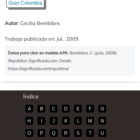
Gran Colombia
Autor
: Cecilia Bembibre.
Trabajo publicado en: Jul., 2009.
Datos para citar en modelo APA
: Bembibre, C. (julio, 2009).
República
. Significado.com. Desde
https://significado.com/republica/
Índice
A
B
C
D
E
F
G
H
I
J
K
L
M
N
O
P
Q
R
S
T
U