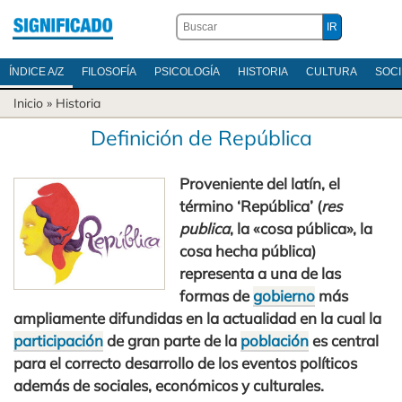
ÍNDICE A/Z
FILOSOFÍA
PSICOLOGÍA
HISTORIA
CULTURA
SOC
Inicio
»
Historia
Definición de República
Proveniente del latín, el
término ‘República’ (
res
publica
, la «cosa pública», la
cosa hecha pública)
representa a una de las
formas de
gobierno
más
ampliamente difundidas en la actualidad en la cual la
participación
de gran parte de la
población
es central
para el correcto desarrollo de los eventos políticos
además de sociales, económicos y culturales.