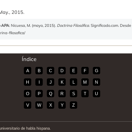
May., 2015.
o APA
: Nicuesa, M. (mayo, 2015).
Doctrina Filosófica
. Significado.com. Desde
rina-filosofica/
Índice
A
B
C
D
E
F
G
H
I
J
K
L
M
N
O
P
Q
R
S
T
U
V
W
X
Y
Z
iversitario de habla hispana.