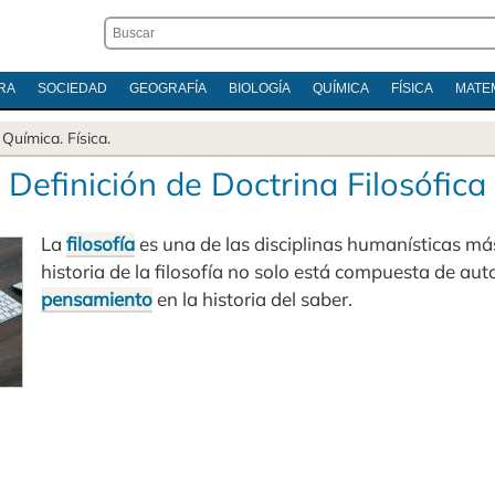
RA
SOCIEDAD
GEOGRAFÍA
BIOLOGÍA
QUÍMICA
FÍSICA
MATE
.
Química
.
Física
.
Definición de Doctrina Filosófica
La
filosofía
es una de las disciplinas humanísticas má
historia de la filosofía no solo está compuesta de au
pensamiento
en la historia del saber.