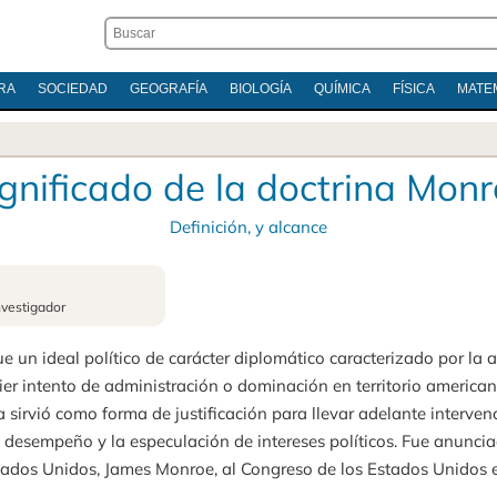
RA
SOCIEDAD
GEOGRAFÍA
BIOLOGÍA
QUÍMICA
FÍSICA
MATE
gnificado de la doctrina Mon
Definición, y alcance
nvestigador
e un ideal político de carácter diplomático caracterizado por la a
er intento de administración o dominación en territorio american
ica sirvió como forma de justificación para llevar adelante interve
l desempeño y la especulación de intereses políticos. Fue anuncia
stados Unidos, James Monroe, al Congreso de los Estados Unidos 