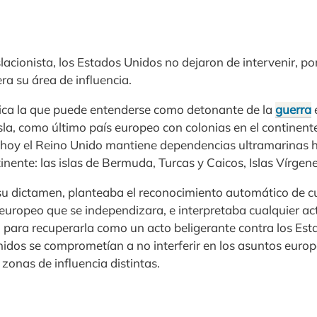
slacionista, los Estados Unidos no dejaron de intervenir, po
a su área de influencia.
ítica la que puede entenderse como detonante de la
guerra
isla, como último país europeo con colonias en el continen
a hoy el Reino Unido mantiene dependencias ultramarinas 
tinente: las islas de Bermuda, Turcas y Caicos, Islas Vírgen
u dictamen, planteaba el reconocimiento automático de cu
europeo que se independizara, e interpretaba cualquier ac
 para recuperarla como un acto beligerante contra los Es
nidos se comprometían a no interferir en los asuntos euro
zonas de influencia distintas.