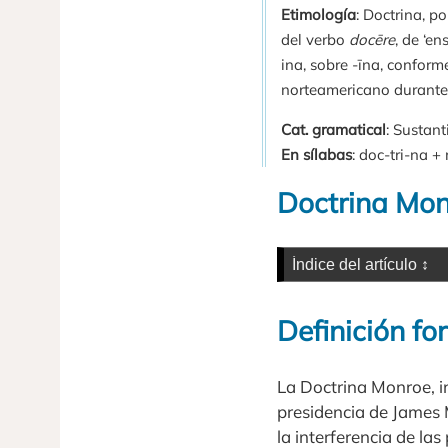
Etimología
: Doctrina, po
del verbo
docēre
, de ‘en
ina, sobre -īna, confor
norteamericano durante
Cat. gramatical
: Sustant
En sílabas
: doc-tri-na +
Doctrina Mo
Definición fo
La Doctrina Monroe, i
presidencia de James 
la interferencia de la