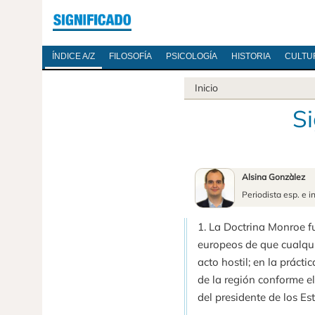
ÍNDICE A/Z
FILOSOFÍA
PSICOLOGÍA
HISTORIA
CULTU
Inicio
Si
Alsina Gonzàlez
Periodista esp. e i
1. La Doctrina Monroe fu
europeos de que cualqui
acto hostil; en la práct
de la región conforme e
del presidente de los E