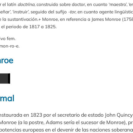
r el latín
doctrīna
, construido sobre doctor, en cuanto ‘maestro’, ‘eru
señar’, ‘instruir’, seguido del sufijo
-tor
, en cuanto agente lingüístico
me la sustantivación.+ Monroe, en referencia a James Monroe (175
 el periodo de 1817 a 1825.
ivo fem.
 mon-ro-e.
nroe
rmal
nstaurada en 1823 por el secretario de estado John Quinc
Monroe (a la postre, Adams sería el sucesor de Monroe), pr
s potencias europeas en el devenir de las naciones soberana