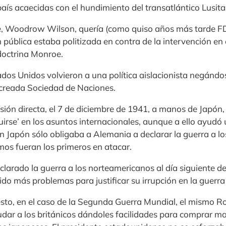
aís acaecidas con el hundimiento del transatlántico Lusita
e, Woodrow Wilson, quería (como quiso años más tarde FD
n pública estaba politizada en contra de la intervención en 
doctrina Monroe.
tados Unidos volvieron a una política aislacionista negándo
n creada Sociedad de Naciones.
ión directa, el 7 de diciembre de 1941, a manos de Japón,
cuirse’ en los asuntos internacionales, aunque a ello ayud
con Japón sólo obligaba a Alemania a declarar la guerra a l
mos fueran los primeros en atacar.
eclarado la guerra a los norteamericanos al día siguiente de
do más problemas para justificar su irrupción en la guerra
esto, en el caso de la Segunda Guerra Mundial, el mismo R
udar a los británicos dándoles facilidades para comprar mate