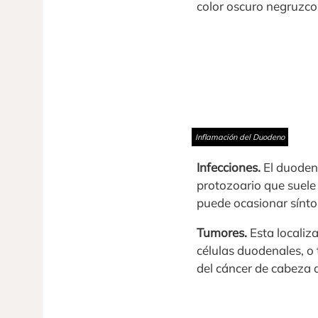
color oscuro negruzco
Inflamación del Duodeno
Infecciones.
El duodeno
protozoario que suele 
puede ocasionar sínto
Tumores.
Esta localiz
células duodenales, o 
del cáncer de cabeza de