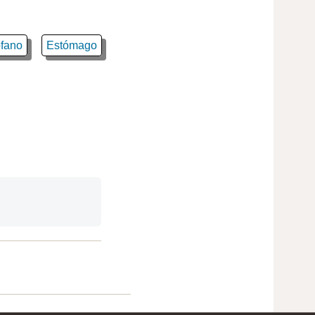
ófano
Estómago