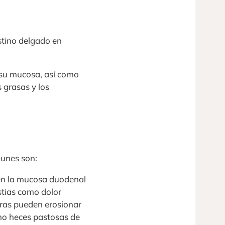
estino delgado en
e su mucosa, así como
s grasas y los
munes son:
 en la mucosa duodenal
stias como dolor
eras pueden erosionar
mo heces pastosas de