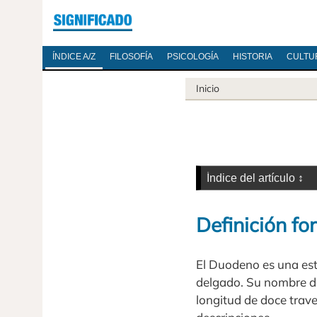
ÍNDICE A/Z
FILOSOFÍA
PSICOLOGÍA
HISTORIA
CULTU
Inicio
Definición fo
El Duodeno es una estr
delgado. Su nombre de
longitud de doce trav