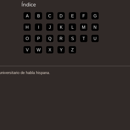
Índice
A
B
C
D
E
F
G
H
I
J
K
L
M
N
O
P
Q
R
S
T
U
V
W
X
Y
Z
iversitario de habla hispana.