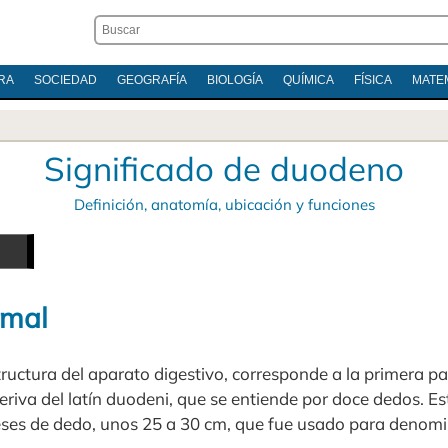
RA
SOCIEDAD
GEOGRAFÍA
BIOLOGÍA
QUÍMICA
FÍSICA
MATE
Significado de duodeno
Definición, anatomía, ubicación y funciones
rmal
uctura del aparato digestivo, corresponde a la primera par
riva del latín duodeni, que se entiende por doce dedos. Es
eses de dedo, unos 25 a 30 cm, que fue usado para denomi