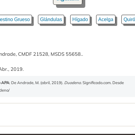
testino Grueso
Glándulas
Hígado
Acelga
Quir
 Andrade, CMDF 21528, MSDS 55658..
Abr., 2019.
o APA
: De Andrade, M. (abril, 2019).
Duodeno
. Significado.com. Desde
odeno/