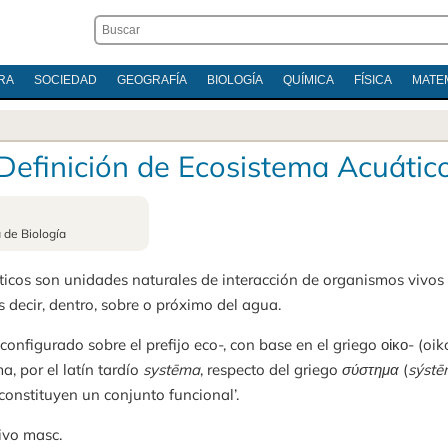
RA
SOCIEDAD
GEOGRAFÍA
BIOLOGÍA
QUÍMICA
FÍSICA
MATE
Definición de Ecosistema Acuátic
a de Biología
ticos son unidades naturales de interacción de organismos vivos
 decir, dentro, sobre o próximo del agua.
configurado sobre el prefijo eco-, con base en el griego οἰκο- (oiko
ma, por el latín tardío
systēma
, respecto del griego
σύστημα
(
sýst
constituyen un conjunto funcional’.
ivo masc.