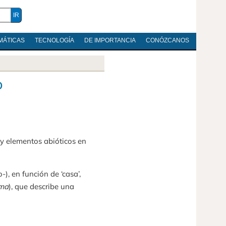
MÁTICAS
TECNOLOGÍA
DE IMPORTANCIA
CONÓZCANOS
o
 y elementos abióticos en
-), en función de ‘casa’,
ēma
), que describe una