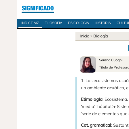
ÍNDICE A/Z
FILOSOFÍA
PSICOLOGÍA
HISTORIA
CULTU
Inicio
»
Biología
Serena Cuoghi
Título de Profesor
1. Los ecosistemas acuá
un ambiente acuático, es
Etimología
: Ecosistema, 
‘medio’, ‘hábitat’.+ Siste
‘serie de elementos que 
Cat. gramatical
: Sustant