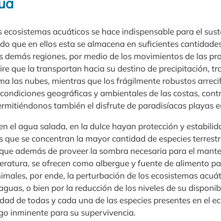
gua
s ecosistemas acuáticos se hace indispensable para el sus
endo que en ellos esta se almacena en suficientes cantidade
as demás regiones, por medio de los movimientos de las pro
re que la transportan hacia su destino de precipitación, tr
a las nubes, mientras que los frágilmente robustos arreci
 condiciones geográficas y ambientales de las costas, cont
ermitiéndonos también el disfrute de paradisíacas playas en
 el agua salada, en la dulce hayan protección y estabilid
ras que se concentran la mayor cantidad de especies terrestre
 que además de proveer la sombra necesaria para el mante
eratura, se ofrecen como albergue y fuente de alimento pa
males, por ende, la perturbación de los ecosistemas acuáti
guas, o bien por la reducción de los niveles de su disponibi
lidad de todas y cada una de las especies presentes en el e
go inminente para su supervivencia.