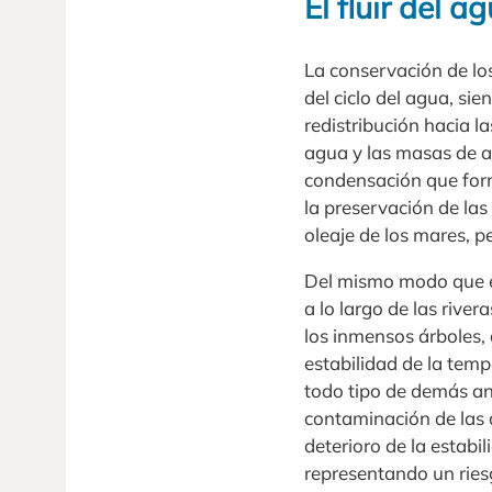
El fluir del a
La conservación de lo
del ciclo del agua, si
redistribución hacia l
agua y las masas de ai
condensación que form
la preservación de las
oleaje de los mares, p
Del mismo modo que en
a lo largo de las rive
los inmensos árboles,
estabilidad de la temp
todo tipo de demás ani
contaminación de las a
deterioro de la estabi
representando un ries