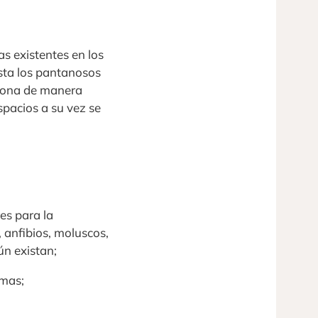
s existentes en los
asta los pantanosos
ciona de manera
spacios a su vez se
es para la
, anfibios, moluscos,
ún existan;
emas;