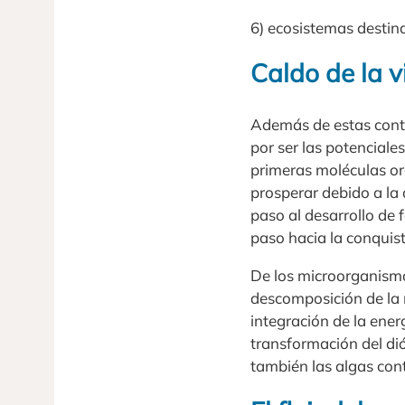
6) ecosistemas destina
Caldo de la v
Además de estas contu
por ser las potenciale
primeras moléculas org
prosperar debido a la 
paso al desarrollo de
paso hacia la conquist
De los microorganismo
descomposición de la m
integración de la energ
transformación del di
también las algas con