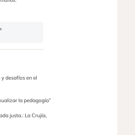
Humanos.
de
 y desafíos en el
exualizar la pedagogía”
a justa.: La Crujía,