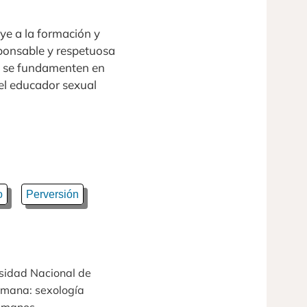
uye a la formación y
esponsable y respetuosa
ue se fundamenten en
 el educador sexual
o
Perversión
rsidad Nacional de
umana: sexología