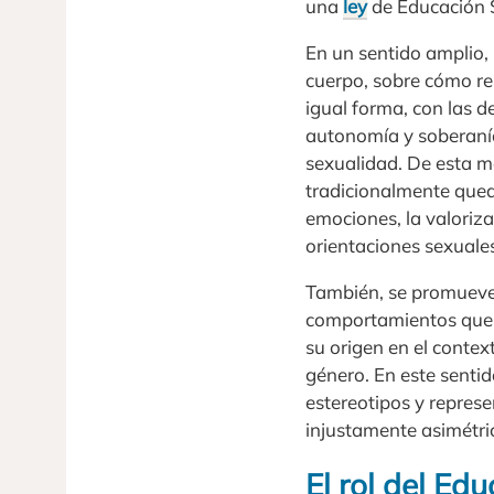
una
ley
de Educación S
En un sentido amplio, 
cuerpo, sobre cómo re
igual forma, con las d
autonomía y soberanía
sexualidad. De esta m
tradicionalmente queda
emociones, la valoriza
orientaciones sexuale
También, se promueve 
comportamientos que t
su origen en el context
género. En este senti
estereotipos y repres
injustamente asimétri
El rol del Ed