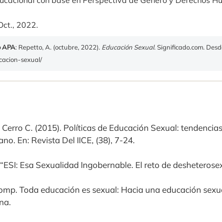
educacional con base en Perspectiva de Género y Derechos 
Oct., 2022.
o APA
: Repetto, A. (octubre, 2022).
Educación Sexual
. Significado.com. Des
ucacion-sexual/
 Cerro C. (2015). Políticas de Educación Sexual: tendencias
no. En: Revista Del IICE, (38), 7-24.
) “ESI: Esa Sexualidad Ingobernable. El reto de desheteros
omp. Toda educación es sexual: Hacia una educación sexuad
na.