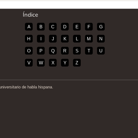
Índice
A
B
C
D
E
F
G
H
I
J
K
L
M
N
O
P
Q
R
S
T
U
V
W
X
Y
Z
iversitario de habla hispana.