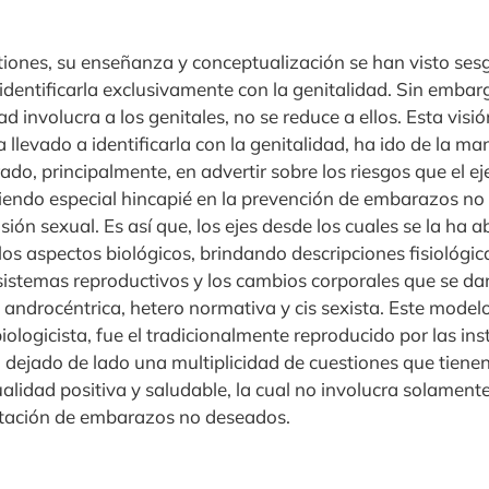
tiones, su enseñanza y conceptualización se han visto ses
 identificarla exclusivamente con la genitalidad. Sin emba
ad involucra a los genitales, no se reduce a ellos. Esta visió
 llevado a identificarla con la genitalidad, ha ido de la 
ado, principalmente, en advertir sobre los riesgos que el ej
ciendo especial hincapié en la prevención de embarazos no
sión sexual. Es así que, los ejes desde los cuales se la 
los aspectos biológicos, brindando descripciones fisiológi
sistemas reproductivos y los cambios corporales que se dan 
a androcéntrica, hetero normativa y cis sexista. Este mode
ologicista, fue el tradicionalmente reproducido por las ins
 dejado de lado una multiplicidad de cuestiones que tienen
alidad positiva y saludable, la cual no involucra solament
itación de embarazos no deseados.