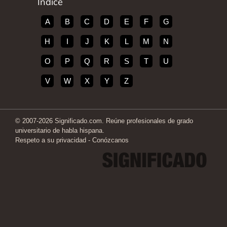
Índice
A
B
C
D
E
F
G
H
I
J
K
L
M
N
O
P
Q
R
S
T
U
V
W
X
Y
Z
© 2007-2026 Significado.com. Reúne profesionales de grado
universitario de habla hispana.
Respeto a su privacidad
-
Conózcanos