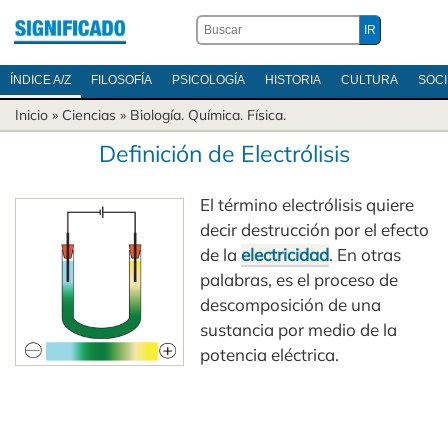
ÍNDICE A/Z
FILOSOFÍA
PSICOLOGÍA
HISTORIA
CULTURA
SOC
Inicio
»
Ciencias
»
Biología
.
Química
.
Física
.
Definición de Electrólisis
El término electrólisis quiere
decir destrucción por el efecto
de la
electricidad
. En otras
palabras, es el proceso de
descomposición de una
sustancia por medio de la
potencia eléctrica.