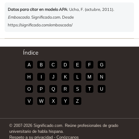
Datos para citar en modelo APA
: Ucha, F. (octubre, 2011).
Emboscada
. Significado.com. Desde
https://significado.com/emboscada/
Índice
A
B
C
D
E
F
G
H
I
J
K
L
M
N
O
P
Q
R
S
T
U
V
W
X
Y
Z
© 2007-2026 Significado.com. Reúne profesionales de grado
universitario de habla hispana.
Respeto a su privacidad
-
Conózcanos