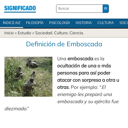
ÍNDICE A/Z
FILOSOFÍA
PSICOLOGÍA
HISTORIA
CULTURA
SOC
Inicio
» Estudio »
Sociedad
.
Cultura
.
Ciencia
.
Definición de Emboscada
Una
emboscada
es la
ocultación de una o más
personas para así poder
atacar con sorpresa a otra u
otras
. Por ejemplo: “
El
enemigo les preparó una
emboscada y su ejército fue
diezmado
.”