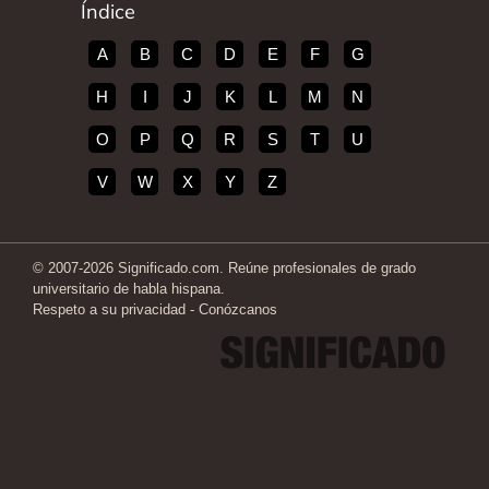
Índice
A
B
C
D
E
F
G
H
I
J
K
L
M
N
O
P
Q
R
S
T
U
V
W
X
Y
Z
© 2007-2026 Significado.com. Reúne profesionales de grado
universitario de habla hispana.
Respeto a su privacidad
-
Conózcanos