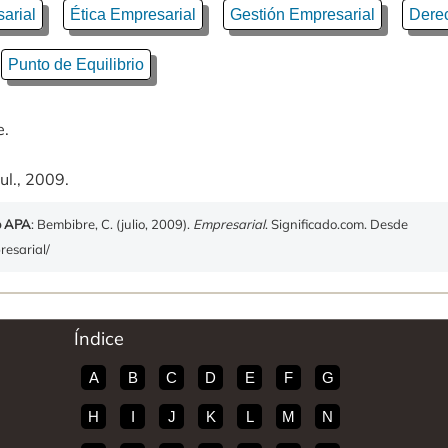
arial
Ética Empresarial
Gestión Empresarial
Derec
Punto de Equilibrio
e.
ul., 2009.
o APA
: Bembibre, C. (julio, 2009).
Empresarial
. Significado.com. Desde
resarial/
Índice
A
B
C
D
E
F
G
H
I
J
K
L
M
N