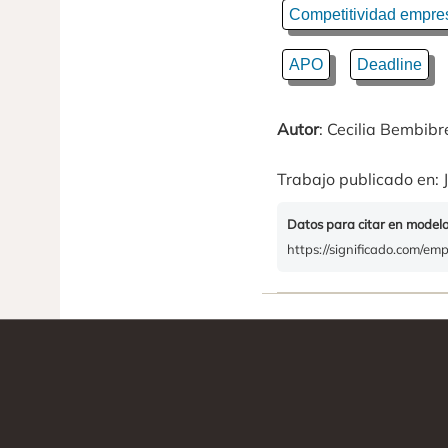
Competitividad empres
APO
Deadline
Autor
: Cecilia Bembibr
Trabajo publicado en: J
Datos para citar en model
https://significado.com/emp