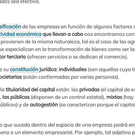
ados sea efectiva.
sificación
de las empresas en función de algunos factores c
tividad económica
que llevan a cabo
nos encontramos con
provienen de la misma naturaleza, tal es el caso de las ag
se especializan en la transformación de bienes como ser las
tor terciario
(ofrecen servicios o se dedican al comercio).
de su
constitución
jurídica
:
individuales
(son aquellas cuya t
ocietarias
(están conformadas por varias personas).
 la
titularidad del capital
están: las
privadas
(el capital de 
),
las públicas
(disponen de un control estatal),
mixtas
(hay
públicos) y de
autogestión
(se caracterizan porque el capita
 lo que suceda dentro del espacio de una empresa podrá en
no o un elemento empresarial. Por ejemplo, tal adjetivo p