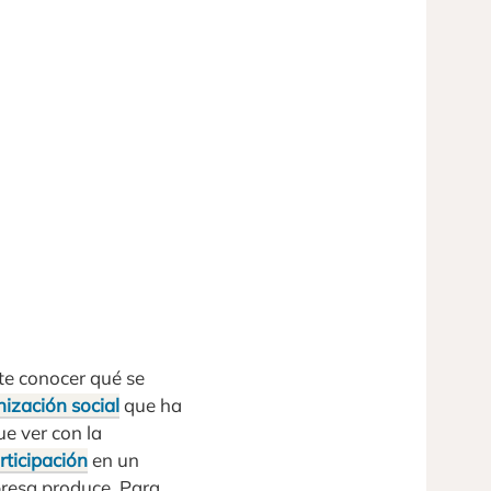
te conocer qué se
ización social
que ha
ue ver con la
rticipación
en un
presa produce. Para