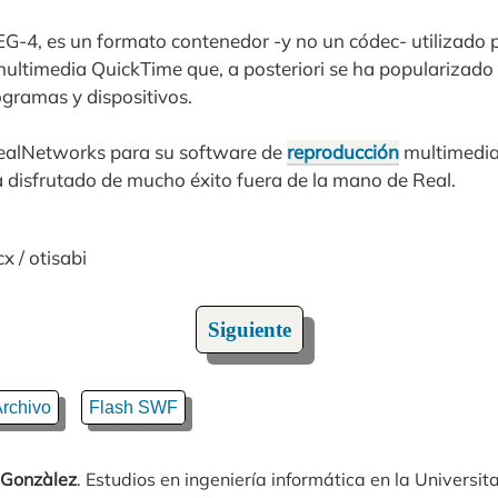
G-4, es un formato contenedor -y no un códec- utilizado p
ultimedia QuickTime que, a posteriori se ha popularizado 
gramas y dispositivos.
RealNetworks para su software de
reproducción
multimedia
 disfrutado de mucho éxito fuera de la mano de Real.
x / otisabi
Siguiente
rchivo
Flash SWF
 Gonzàlez
. Estudios en ingeniería informática en la Universit