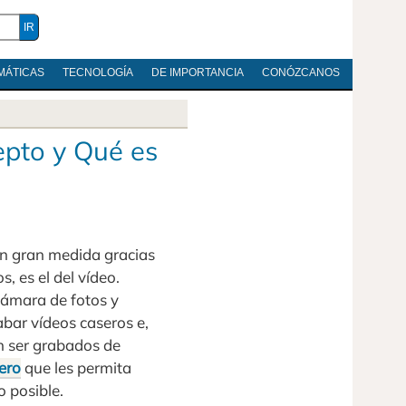
MÁTICAS
TECNOLOGÍA
DE IMPORTANCIA
CONÓZCANOS
epto y Qué es
n gran medida gracias
s, es el del vídeo.
ámara de fotos y
abar vídeos caseros e,
en ser grabados de
hero
que les permita
 posible.