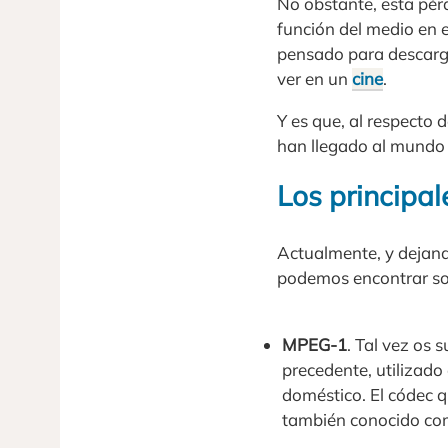
No obstante, esta pérd
función del medio en e
pensado para descarga
ver en un
cine
.
Y es que, al respecto 
han llegado al mundo d
Los principa
Actualmente, y dejand
podemos encontrar so
MPEG-1
. Tal vez os
precedente, utilizado
doméstico. El códec q
también conocido c