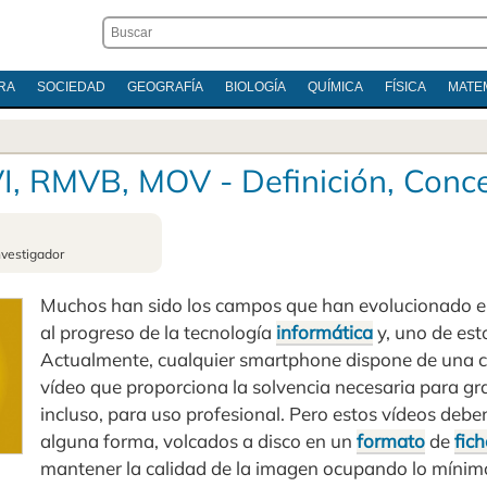
RA
SOCIEDAD
GEOGRAFÍA
BIOLOGÍA
QUÍMICA
FÍSICA
MATE
I, RMVB, MOV - Definición, Conc
nvestigador
Muchos han sido los campos que han evolucionado e
al progreso de la tecnología
informática
y, uno de esto
Actualmente, cualquier smartphone dispone de una c
vídeo que proporciona la solvencia necesaria para gr
incluso, para uso profesional. Pero estos vídeos deb
alguna forma, volcados a disco en un
formato
de
fic
mantener la calidad de la imagen ocupando lo mínimo