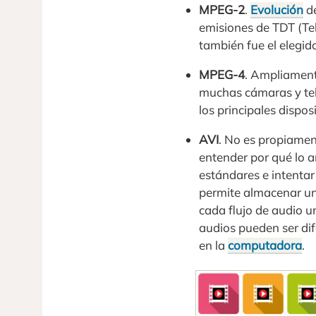
MPEG-2
.
Evolución
de
emisiones de TDT (Tele
también fue el elegid
MPEG-4
. Ampliamente
muchas cámaras y tel
los principales dispo
AVI
. No es propiamen
entender por qué lo 
estándares e intentar
permite almacenar un 
cada flujo de audio u
audios pueden ser dif
en la
computadora
.