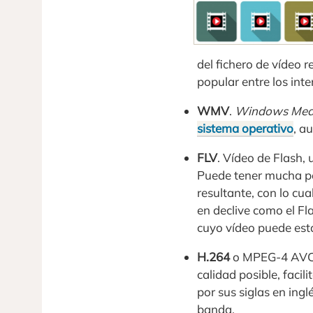
del fichero de vídeo r
popular entre los int
WMV
.
Windows Medi
sistema operativo
, a
FLV
. Vídeo de Flash,
Puede tener mucha pé
resultante, con lo cu
en declive como el Fl
cuyo vídeo puede esta
H.264
o MPEG-4 AVC. 
calidad posible, facil
por sus siglas en ing
banda.