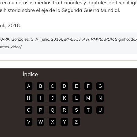
 en numerosos medios tradicionales y digitales de tecnologí
 historia sobre el eje de la Segunda Guerra Mundial.
ul., 2016.
o APA
: Gonzàlez, G. A. (julio, 2016).
MP4, FLV, AVI, RMVB, MOV
. Significado
matos-video/
Índice
A
B
C
D
E
F
G
H
I
J
K
L
M
N
O
P
Q
R
S
T
U
V
W
X
Y
Z