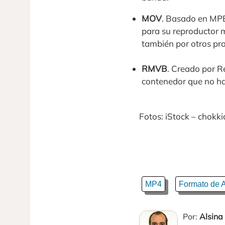
MOV
. Basado en MPE
para su reproductor m
también por otros pro
RMVB
. Creado por 
contenedor que no ha
Fotos: iStock – chokkic
MP4
Formato de A
Por:
Alsina