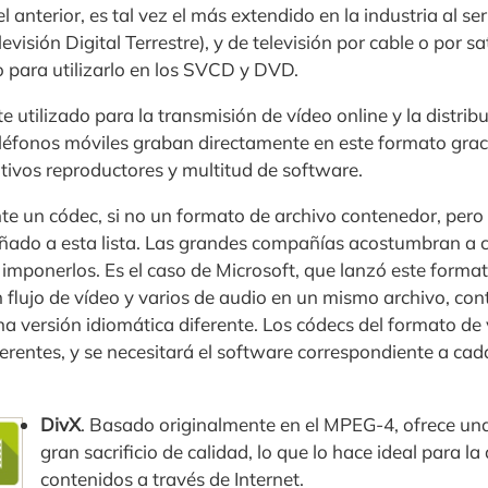
l anterior, es tal vez el más extendido en la industria al ser
visión Digital Terrestre), y de televisión por cable o por s
o para utilizarlo en los SVCD y DVD.
 utilizado para la transmisión de vídeo online y la distrib
éfonos móviles graban directamente en este formato grac
sitivos reproductores y multitud de software.
te un códec, si no un formato de archivo contenedor, pero 
añado a esta lista. Las grandes compañías acostumbran a c
 imponerlos. Es el caso de Microsoft, que lanzó este format
flujo de vídeo y varios de audio en un mismo archivo, co
na versión idiomática diferente. Los códecs del formato de v
erentes, y se necesitará el software correspondiente a cad
DivX
. Basado originalmente en el MPEG-4, ofrece una
gran sacrificio de calidad, lo que lo hace ideal para la
contenidos a través de Internet.