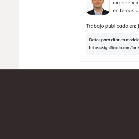
experiencia
en temas de
Trabajo publicado en: J
Datos para citar en model
https://significado.com/for