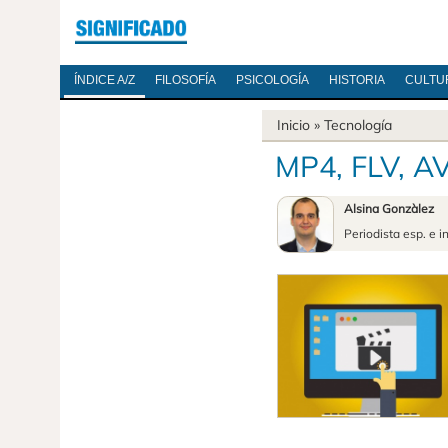
ÍNDICE A/Z
FILOSOFÍA
PSICOLOGÍA
HISTORIA
CULTU
Inicio
»
Tecnología
MP4, FLV, AV
Alsina Gonzàlez
Periodista esp. e i