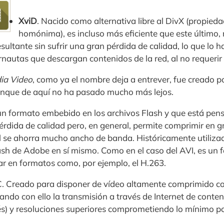
XviD
. Nacido como alternativa libre al DivX (propied
homónima), es incluso más eficiente que este último,
esultante sin sufrir una gran pérdida de calidad, lo que lo
ernautas que descargan contenidos de la red, al no requer
a Video
, como ya el nombre deja a entrever, fue creado p
unque de aquí no ha pasado mucho más lejos.
 un formato embebido en los archivos Flash y que está pen
rdida de calidad pero, en general, permite comprimir en g
al se ahorra mucho ancho de banda. Históricamente utiliza
ash de Adobe en sí mismo. Como en el caso del AVI, es un
r en formatos como, por ejemplo, el H.263.
Creado para disponer de vídeo altamente comprimido co
itando con ello la transmisión a través de Internet de conte
lés) y resoluciones superiores comprometiendo lo mínimo po