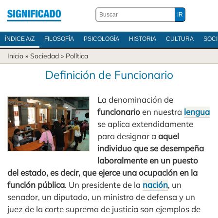
ÍNDICE A/Z
FILOSOFÍA
PSICOLOGÍA
HISTORIA
CULTURA
SOC
Inicio
»
Sociedad
»
Política
Definición de Funcionario
La denominación de
funcionario
en nuestra
lengua
se aplica extendidamente
para designar a
aquel
individuo que se desempeña
laboralmente en un puesto
del estado, es decir, que ejerce una ocupación en la
función pública
. Un presidente de la
nación
, un
senador, un diputado, un ministro de defensa y un
juez de la corte suprema de justicia son ejemplos de