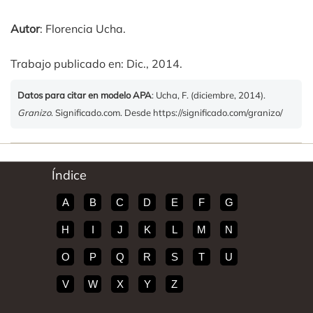
Autor
: Florencia Ucha.
Trabajo publicado en: Dic., 2014.
Datos para citar en modelo APA
: Ucha, F. (diciembre, 2014).
Granizo
. Significado.com. Desde https://significado.com/granizo/
Índice
A
B
C
D
E
F
G
H
I
J
K
L
M
N
O
P
Q
R
S
T
U
V
W
X
Y
Z