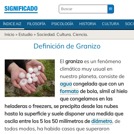
ÍNDICE A/Z
FILOSOFÍA
PSICOLOGÍA
HISTORIA
CULTURA
SOC
Inicio
» Estudio »
Sociedad
.
Cultura
.
Ciencia
.
Definición de Granizo
El
granizo
es un fenómeno
climático muy usual en
nuestro planeta, consiste de
agua
congelada que con un
formato
de bola, símil al hielo
que congelamos en las
heladeras o freezers, se precipita desde las nubes
hasta la superficie y suele disponer una medida que
oscila entre los 5 los 50 milímetros de
diámetro
, de
todos modos, ha habido casos que superaron