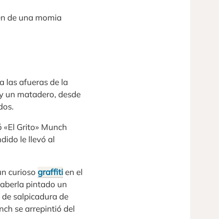
gen de una momia
a las afueras de la
 y un matadero, desde
dos.
ó «El Grito» Munch
do le llevó al
un curioso
graffiti
en el
 haberla pintado un
 de salpicadura de
ch se arrepintió del