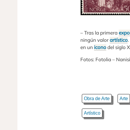
– Tras la primera
expo
ningún valor
artístico
.
en un
icono
del siglo 
Fotos: Fotolia – Nani
Obra de Arte
Arte
Artístico