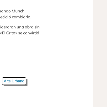
o cuando Munch
cidió cambiarlo.
nsideraron una obra sin
«El Grito» se convirtió
Arte Urbano