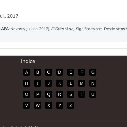
ul., 2017.
o APA
: Navarro, J. (julio, 2017).
El Grito (Arte)
. Significado.com. Desde https:/
Índice
A
B
C
D
E
F
G
H
I
J
K
L
M
N
O
P
Q
R
S
T
U
V
W
X
Y
Z