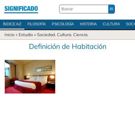
ÍNDICE A/Z
FILOSOFÍA
PSICOLOGÍA
HISTORIA
CULTURA
SOC
Inicio
» Estudio »
Sociedad
.
Cultura
.
Ciencia
.
Definición de Habitación