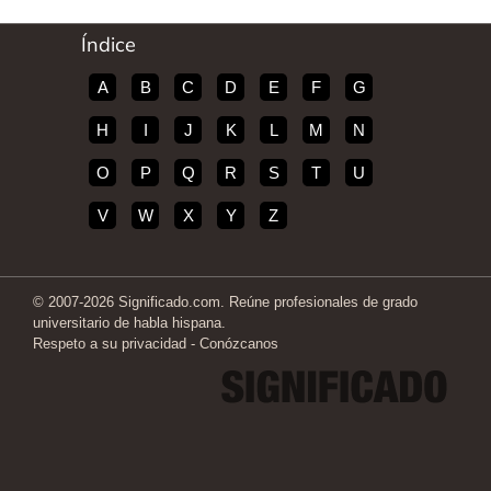
Índice
A
B
C
D
E
F
G
H
I
J
K
L
M
N
O
P
Q
R
S
T
U
V
W
X
Y
Z
© 2007-2026 Significado.com. Reúne profesionales de grado
universitario de habla hispana.
Respeto a su privacidad
-
Conózcanos