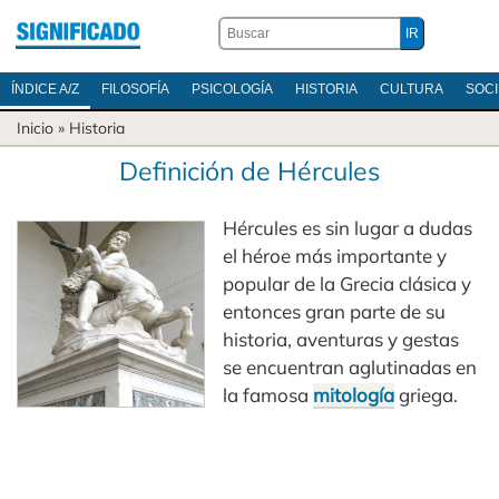
ÍNDICE A/Z
FILOSOFÍA
PSICOLOGÍA
HISTORIA
CULTURA
SOC
Inicio
»
Historia
Definición de Hércules
Hércules es sin lugar a dudas
el héroe más importante y
popular de la Grecia clásica y
entonces gran parte de su
historia, aventuras y gestas
se encuentran aglutinadas en
la famosa
mitología
griega.