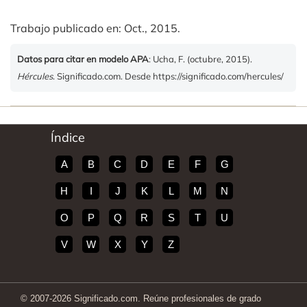
Trabajo publicado en: Oct., 2015.
Datos para citar en modelo APA
: Ucha, F. (octubre, 2015).
Hércules
. Significado.com. Desde https://significado.com/hercules/
Índice
A
B
C
D
E
F
G
H
I
J
K
L
M
N
O
P
Q
R
S
T
U
V
W
X
Y
Z
© 2007-2026 Significado.com. Reúne profesionales de grado