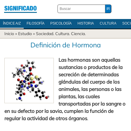
ÍNDICE A/Z
FILOSOFÍA
PSICOLOGÍA
HISTORIA
CULTURA
SOC
Inicio
» Estudio »
Sociedad
.
Cultura
.
Ciencia
.
Definición de Hormona
Las hormonas son aquellas
sustancias o productos de la
secreción de determinadas
glándulas del cuerpo de los
animales, las personas o las
plantas, las cuales
transportadas por la sangre o
en su defecto por la savia, cumplen la función de
regular la actividad de otros órganos
.