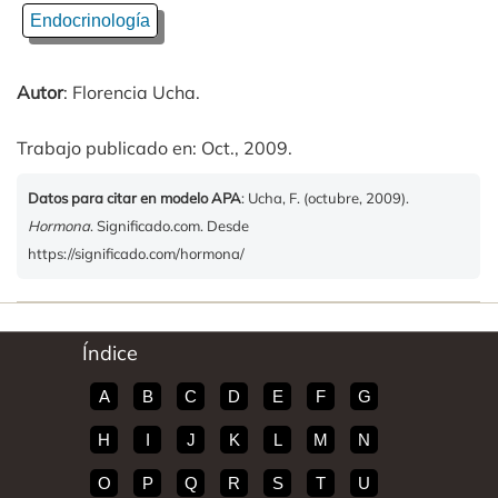
Endocrinología
Autor
: Florencia Ucha.
Trabajo publicado en: Oct., 2009.
Datos para citar en modelo APA
: Ucha, F. (octubre, 2009).
Hormona
. Significado.com. Desde
https://significado.com/hormona/
Índice
A
B
C
D
E
F
G
H
I
J
K
L
M
N
O
P
Q
R
S
T
U