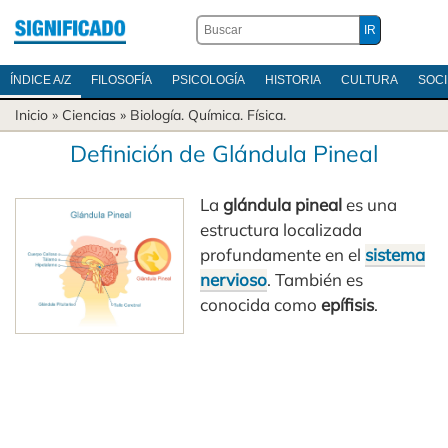
ÍNDICE A/Z
FILOSOFÍA
PSICOLOGÍA
HISTORIA
CULTURA
SOC
Inicio
»
Ciencias
»
Biología
.
Química
.
Física
.
Definición de Glándula Pineal
La
glándula pineal
es una
estructura localizada
profundamente en el
sistema
nervioso
. También es
conocida como
epífisis
.