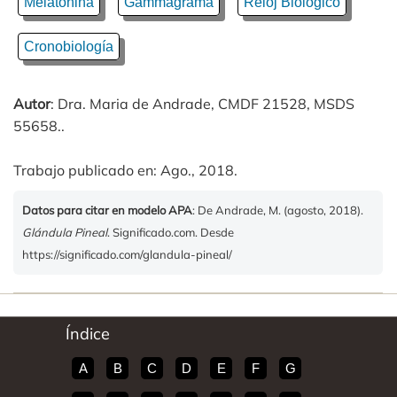
Melatonina
Gammagrama
Reloj Biológico
Cronobiología
Autor
: Dra. Maria de Andrade, CMDF 21528, MSDS
55658..
Trabajo publicado en: Ago., 2018.
Datos para citar en modelo APA
: De Andrade, M. (agosto, 2018).
Glándula Pineal
. Significado.com. Desde
https://significado.com/glandula-pineal/
Índice
A
B
C
D
E
F
G