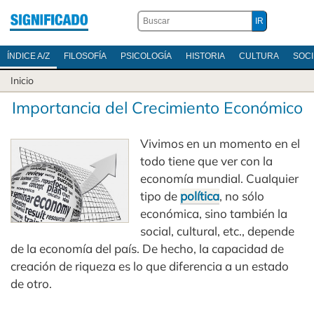
ÍNDICE A/Z
FILOSOFÍA
PSICOLOGÍA
HISTORIA
CULTURA
SOC
Inicio
Importancia del Crecimiento Económico
Vivimos en un momento en el
todo tiene que ver con la
economía mundial. Cualquier
tipo de
política
, no sólo
económica, sino también la
social, cultural, etc., depende
de la economía del país. De hecho, la capacidad de
creación de riqueza es lo que diferencia a un estado
de otro.