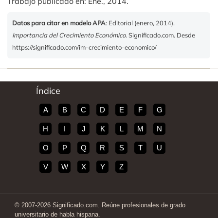
Trabajo publicado en: Ene., 2014.
Datos para citar en modelo APA
: Editorial (enero, 2014).
Importancia del Crecimiento Económico
. Significado.com. Desde
https://significado.com/im-crecimiento-economico/
Índice
A
B
C
D
E
F
G
H
I
J
K
L
M
N
O
P
Q
R
S
T
U
V
W
X
Y
Z
© 2007-2026 Significado.com. Reúne profesionales de grado
universitario de habla hispana.