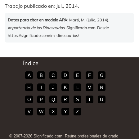
Trabajo publicado en: Jul., 2014.
Datos para citar en modelo APA
: Marti, M. (julio, 2014).
Importancia de los Dinosaurios
. Significado.com. Desde
https://significado.com/im-dinosaurios/
Índice
A
B
C
D
E
F
G
H
I
J
K
L
M
N
O
P
Q
R
S
T
U
V
W
X
Y
Z
© 2007-2026 Significado.com. Reúne profesionales de grado