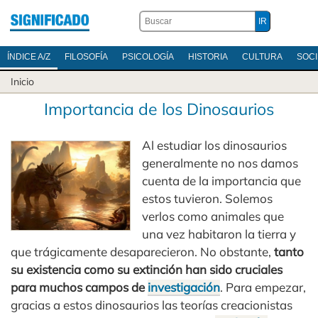
ÍNDICE A/Z
FILOSOFÍA
PSICOLOGÍA
HISTORIA
CULTURA
SOC
Inicio
Importancia de los Dinosaurios
Al estudiar los dinosaurios
generalmente no nos damos
cuenta de la importancia que
estos tuvieron. Solemos
verlos como animales que
una vez habitaron la tierra y
que trágicamente desaparecieron. No obstante,
tanto
su existencia como su extinción han sido cruciales
para muchos campos de
investigación
. Para empezar,
gracias a estos dinosaurios las teorías creacionistas