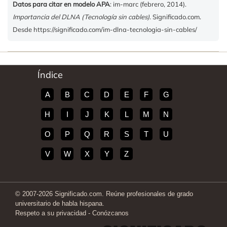
Datos para citar en modelo APA
: im-marc (febrero, 2014).
Importancia del DLNA (Tecnología sin cables)
. Significado.com.
Desde https://significado.com/im-dlna-tecnologia-sin-cables/
Índice
A
B
C
D
E
F
G
H
I
J
K
L
M
N
O
P
Q
R
S
T
U
V
W
X
Y
Z
© 2007-2026 Significado.com. Reúne profesionales de grado
universitario de habla hispana.
Respeto a su privacidad
-
Conózcanos