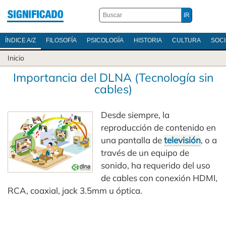
ÍNDICE A/Z
FILOSOFÍA
PSICOLOGÍA
HISTORIA
CULTURA
SOC
Inicio
Importancia del DLNA (Tecnología sin
cables)
Desde siempre, la
reproducción de contenido en
una pantalla de
televisión
, o a
través de un equipo de
sonido, ha requerido del uso
de cables con conexión HDMI,
RCA, coaxial, jack 3.5mm u óptica.