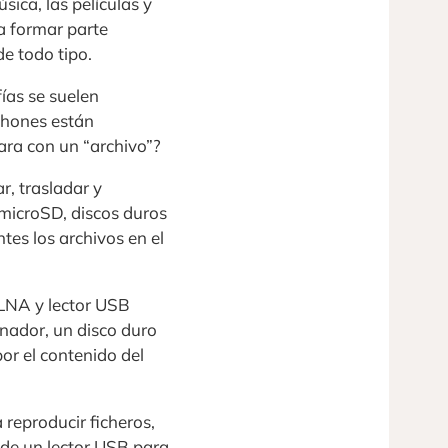
ica, las películas y
a formar parte
de todo tipo.
ías se suelen
phones están
ara con un “archivo”?
r, trasladar y
/microSD, discos duros
tes los archivos en el
NA y lector USB
enador, un disco duro
or el contenido del
 reproducir ficheros,
 de un lector USB para