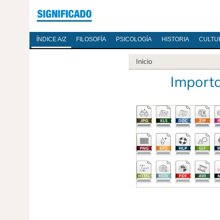
ÍNDICE A/Z
FILOSOFÍA
PSICOLOGÍA
HISTORIA
CULTU
Inicio
Importa