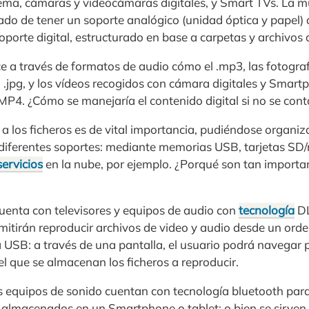
a, cámaras y videocámaras digitales, y Smart TVs. La mús
do de tener un soporte analógico (unidad óptica y papel) 
soporte digital, estructurado en base a carpetas y archivos 
e a través de formatos de audio cómo el .mp3, las fotograf
.jpg, y los vídeos recogidos con cámara digitales y Smart
MP4. ¿Cómo se manejaría el contenido digital si no se cont
 a los ficheros es de vital importancia, pudiéndose organiza
 diferentes soportes: mediante memorias USB, tarjetas SD
servicios
en la nube, por ejemplo. ¿Porqué son tan importan
cuenta con televisores y equipos de audio con
tecnología
DL
mitirán reproducir archivos de video y audio desde un ord
 USB: a través de una pantalla, el usuario podrá navegar p
 el que se almacenan los ficheros a reproducir.
s equipos de sonido cuentan con tecnología bluetooth para
 almacenados en un Smartphone o tablet; o bien se sirven