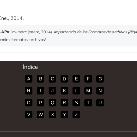
.
Ene., 2014.
o APA
: im-marc (enero, 2014).
Importancia de los Formatos de archivos (digit
com/im-formatos-archivos/
Índice
A
B
C
D
E
F
G
H
I
J
K
L
M
N
O
P
Q
R
S
T
U
V
W
X
Y
Z