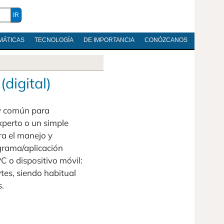
MÁTICAS
TECNOLOGÍA
DE IMPORTANCIA
CONÓZCANOS
digital)
y común para
xperto o un simple
ara el manejo y
grama/aplicación
C o dispositivo móvil:
tes, siendo habitual
s.