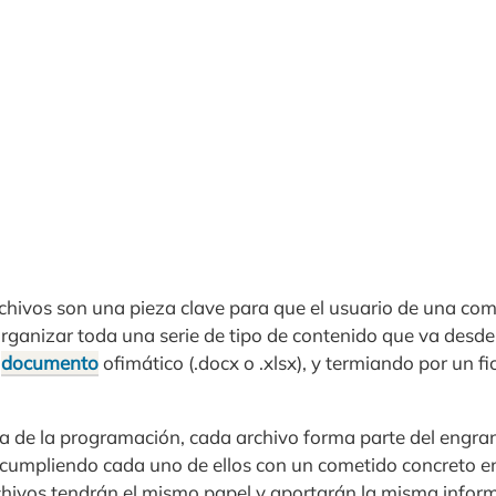
 archivos son una pieza clave para que el usuario de una co
organizar toda una serie de tipo de contenido que va desd
n
documento
ofimático (.docx o .xlsx), y termiando por un 
ta de la programación, cada archivo forma parte del engran
cumpliendo cada uno de ellos con un cometido concreto en
rchivos tendrán el mismo papel y aportarán la misma inform