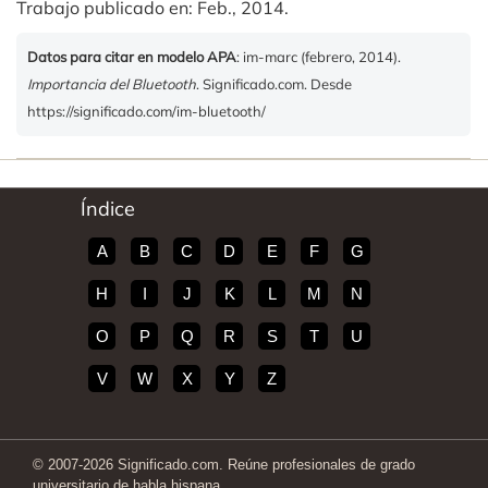
Trabajo publicado en: Feb., 2014.
Datos para citar en modelo APA
: im-marc (febrero, 2014).
Importancia del Bluetooth
. Significado.com. Desde
https://significado.com/im-bluetooth/
Índice
A
B
C
D
E
F
G
H
I
J
K
L
M
N
O
P
Q
R
S
T
U
V
W
X
Y
Z
© 2007-2026 Significado.com. Reúne profesionales de grado
universitario de habla hispana.