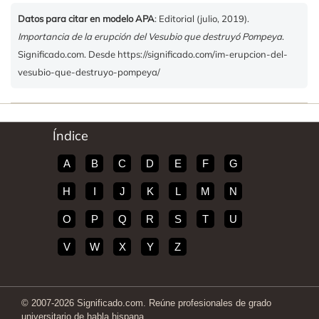
Datos para citar en modelo APA
: Editorial (julio, 2019).
Importancia de la erupción del Vesubio que destruyó Pompeya
.
Significado.com. Desde https://significado.com/im-erupcion-del-
vesubio-que-destruyo-pompeya/
Índice
A
B
C
D
E
F
G
H
I
J
K
L
M
N
O
P
Q
R
S
T
U
V
W
X
Y
Z
© 2007-2026 Significado.com. Reúne profesionales de grado
universitario de habla hispana.