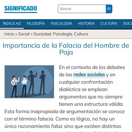
ÍNDICE A/Z
FILOSOFÍA
PSICOLOGÍA
HISTORIA
CULTURA
SOC
Inicio
» Social »
Sociedad
.
Psicología
.
Cultura
.
Importancia de la Falacia del Hombre de
Paja
En el contexto de los debates
de las
redes sociales
y en
cualquier confrontación
dialéctica se emplean
argumentos que no siempre
tienen una estructura válida.
Esta forma inapropiada de argumentación se conoce
con el término falacia. Como es lógico, no hay un
único razonamiento falaz sino que existen distintas