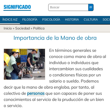
ÍNDICE A/Z
FILOSOFÍA
PSICOLOGÍA
HISTORIA
CULTURA
SOC
Inicio
»
Sociedad
»
Política
Importancia de la Mano de obra
En términos generales se
conoce como mano de obra al
individuo o individuos que
intercambian sus cualidades
o condiciones físicas por un
salario o sueldo. Podemos
decir que la mano de obra engloba, por tanto, al
colectivo de
personas
que son capaces de poner sus
conocimientos al servicio de la pruducción de un bien
o servicio.