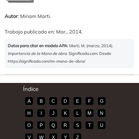
Autor
: Miriam Marti.
Trabajo publicado en: Mar., 2014.
Datos para citar en modelo APA
: Marti, M. (marzo, 2014).
Importancia de la Mano de obra
. Significado.com. Desde
https://significado.com/im-mano-de-obra/
Índice
A
B
C
D
E
F
G
H
I
J
K
L
M
N
O
P
Q
R
S
T
U
V
W
X
Y
Z