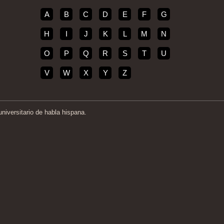
A
B
C
D
E
F
G
H
I
J
K
L
M
N
O
P
Q
R
S
T
U
V
W
X
Y
Z
iversitario de habla hispana.