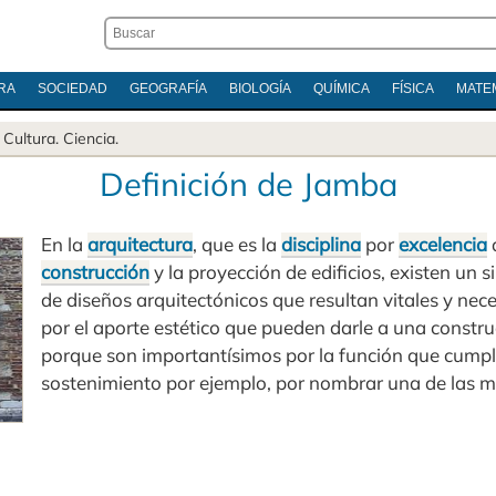
RA
SOCIEDAD
GEOGRAFÍA
BIOLOGÍA
QUÍMICA
FÍSICA
MATE
.
Cultura
.
Ciencia
.
Definición de Jamba
En la
arquitectura
, que es la
disciplina
por
excelencia
construcción
y la proyección de edificios, existen un s
de diseños arquitectónicos que resultan vitales y ne
por el aporte estético que pueden darle a una constr
porque son importantísimos por la función que cumple
sostenimiento por ejemplo, por nombrar una de las 