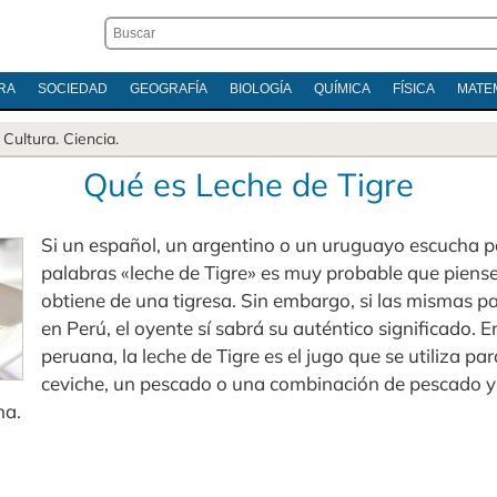
RA
SOCIEDAD
GEOGRAFÍA
BIOLOGÍA
QUÍMICA
FÍSICA
MATE
.
Cultura
.
Ciencia
.
Qué es Leche de Tigre
Si un español, un argentino o un uruguayo escucha p
palabras «leche de Tigre» es muy probable que piense
obtiene de una tigresa. Sin embargo, si las mismas p
en Perú, el oyente sí sabrá su auténtico significado. E
peruana, la leche de Tigre es el jugo que se utiliza pa
ceviche, un pescado o una combinación de pescado y
na.