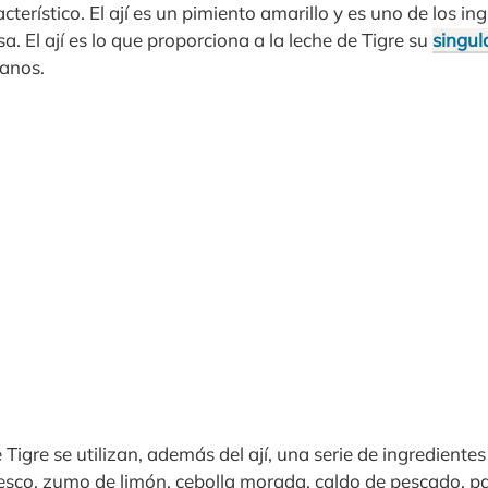
cterístico. El ají es un pimiento amarillo y es uno de los in
a. El ají es lo que proporciona a la leche de Tigre su
singul
uanos.
 Tigre se utilizan, además del ají, una serie de ingrediente
resco, zumo de limón, cebolla morada, caldo de pescado, pa