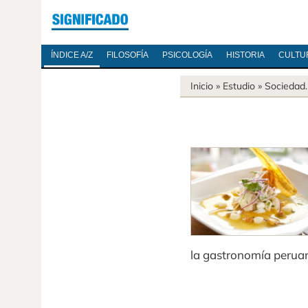
ÍNDICE A/Z
FILOSOFÍA
PSICOLOGÍA
HISTORIA
CULTU
Inicio
» Estudio »
Sociedad
la gastronomía perua