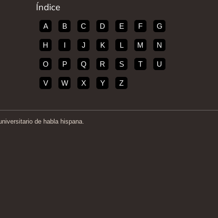
Índice
A
B
C
D
E
F
G
H
I
J
K
L
M
N
O
P
Q
R
S
T
U
V
W
X
Y
Z
iversitario de habla hispana.