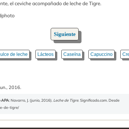
nte, el ceviche acompañado de leche de Tigre.
odphoto
Siguiente
ulce de leche
Lácteos
Caseína
Capuccino
Cr
un., 2016.
o APA
: Navarro, J. (junio, 2016).
Leche de Tigre
. Significado.com. Desde
he-de-tigre/