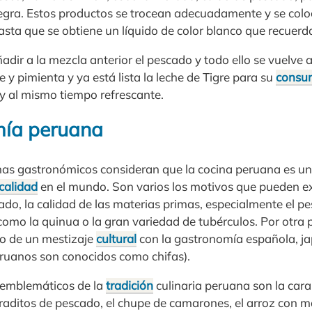
 negra. Estos productos se trocean adecuadamente y se colo
asta que se obtiene un líquido de color blanco que recuerda 
ñadir a la mezcla anterior el pescado y todo ello se vuelve a
te y pimienta y ya está lista la leche de Tigre para su
consu
 y al mismo tiempo refrescante.
mía peruana
as gastronómicos consideran que la cocina peruana es un
calidad
en el mundo. Son varios los motivos que pueden exp
lado, la calidad de las materias primas, especialmente el pe
 como la quinua o la gran variedad de tubérculos. Por otra 
do de un mestizaje
cultural
con la gastronomía española, ja
ruanos son conocidos como chifas).
 emblemáticos de la
tradición
culinaria peruana son la cara
 tiraditos de pescado, el chupe de camarones, el arroz con m