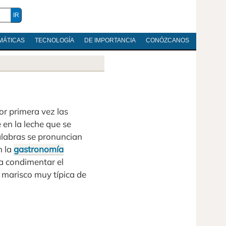
MÁTICAS
TECNOLOGÍA
DE IMPORTANCIA
CONÓZCANOS
or primera vez las
 en la leche que se
alabras se pronuncian
n la
gastronomía
ra condimentar el
 marisco muy típica de