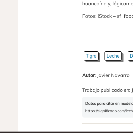
huancaína y, lógicame
Fotos: iStock – sf_fo
Tigre
Leche
D
Autor
: Javier Navarro.
Trabajo publicado en: J
Datos para citar en model
https://significado.com/lec