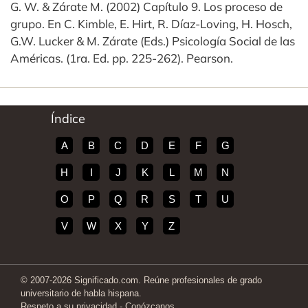
G. W. & Zárate M. (2002) Capítulo 9. Los proceso de
grupo. En C. Kimble, E. Hirt, R. Díaz-Loving, H. Hosch,
G.W. Lucker & M. Zárate (Eds.) Psicología Social de las
Américas. (1ra. Ed. pp. 225-262). Pearson.
Índice
A
B
C
D
E
F
G
H
I
J
K
L
M
N
O
P
Q
R
S
T
U
V
W
X
Y
Z
© 2007-2026 Significado.com. Reúne profesionales de grado
universitario de habla hispana.
Respeto a su privacidad
-
Conózcanos