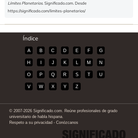
Límites Planetarios
. Significado.com. Desde
https://significado.com/limites-planetarios/
Índice
A
B
C
D
E
F
G
H
I
J
K
L
M
N
O
P
Q
R
S
T
U
V
W
X
Y
Z
© 2007-2026 Significado.com. Reúne profesionales de grado
universitario de habla hispana.
Respeto a su privacidad
-
Conózcanos