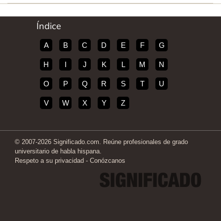
Índice
A
B
C
D
E
F
G
H
I
J
K
L
M
N
O
P
Q
R
S
T
U
V
W
X
Y
Z
© 2007-2026 Significado.com. Reúne profesionales de grado
universitario de habla hispana.
Respeto a su privacidad
-
Conózcanos