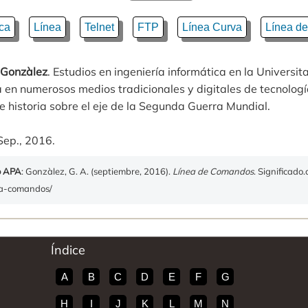
ca
Línea
Telnet
FTP
Línea Curva
Línea de
 Gonzàlez
. Estudios en ingeniería informática en la Universit
 en numerosos medios tradicionales y digitales de tecnologí
 historia sobre el eje de la Segunda Guerra Mundial.
Sep., 2016.
o APA
: Gonzàlez, G. A. (septiembre, 2016).
Línea de Comandos
. Significado
nea-comandos/
Índice
A
B
C
D
E
F
G
H
I
J
K
L
M
N