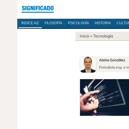
ÍNDICE A/Z
FILOSOFÍA
PSICOLOGÍA
HISTORIA
CULTU
Inicio
»
Tecnología
Alsina Gonzàlez
Periodista esp. e i