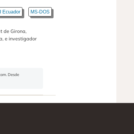
l Ecuador
MS-DOS
at de Girona,
a, e investigador
.com. Desde