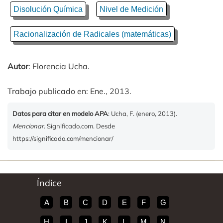
Disolución Química
Nivel de Medición
Racionalización de Radicales (matemáticas)
Autor
: Florencia Ucha.
Trabajo publicado en: Ene., 2013.
Datos para citar en modelo APA
: Ucha, F. (enero, 2013).
Mencionar
. Significado.com. Desde
https://significado.com/mencionar/
Índice
A
B
C
D
E
F
G
H
I
J
K
L
M
N