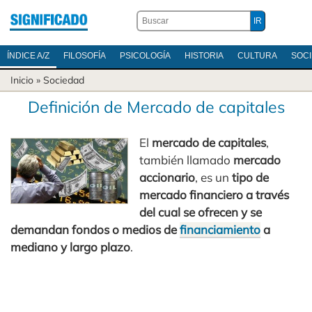
ÍNDICE A/Z
FILOSOFÍA
PSICOLOGÍA
HISTORIA
CULTURA
SOC
Inicio
»
Sociedad
Definición de Mercado de capitales
El
mercado de capitales
,
también llamado
mercado
accionario
, es un
tipo de
mercado financiero a través
del cual se ofrecen y se
demandan fondos o medios de
financiamiento
a
mediano y largo plazo
.