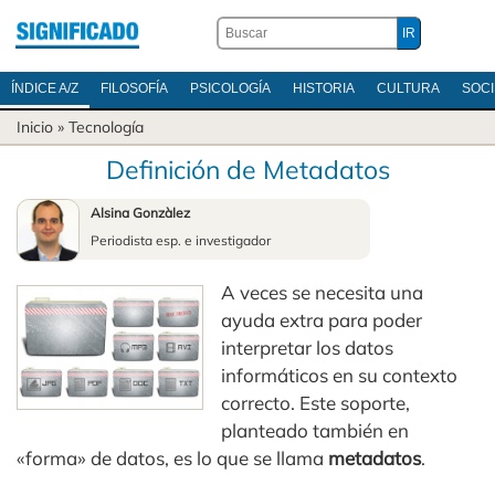
ÍNDICE A/Z
FILOSOFÍA
PSICOLOGÍA
HISTORIA
CULTURA
SOC
Inicio
»
Tecnología
Definición de Metadatos
Alsina Gonzàlez
Periodista esp. e investigador
A veces se necesita una
ayuda extra para poder
interpretar los datos
informáticos en su contexto
correcto. Este soporte,
planteado también en
«forma» de datos, es lo que se llama
metadatos
.